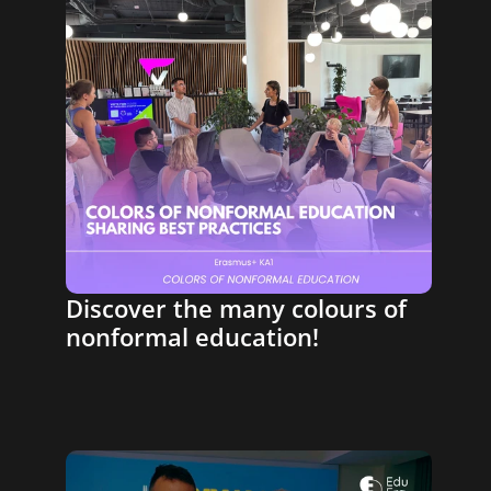
Discover the many colours of 
nonformal education!
Open Calls
Projects