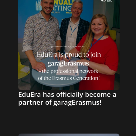
Blog
About Us
Contact
For Partners
EduEra has officially become a 
partner of garagErasmus!