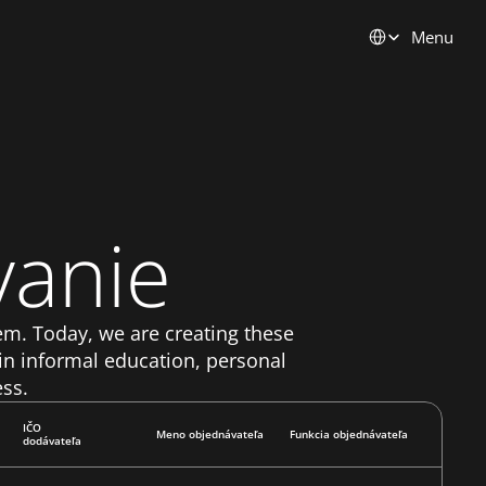
Select Language
Menu
vanie
. Today, we are creating these 
in informal education, personal 
ess.
IČO
Meno objednávateľa
Funkcia objednávateľa
dodávateľa