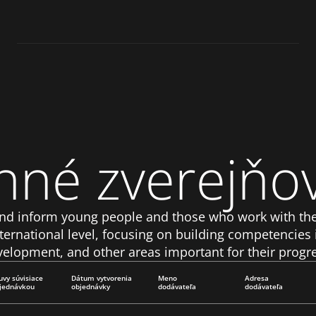
nné zverejňo
nd inform young people and those who work with them
ternational level, focusing on building competencies 
elopment, and other areas important for their progr
vy súvisiace
Dátum vytvorenia 
Meno
Adresa
bjednávkou
objednávky
dodávateľa
dodávateľa