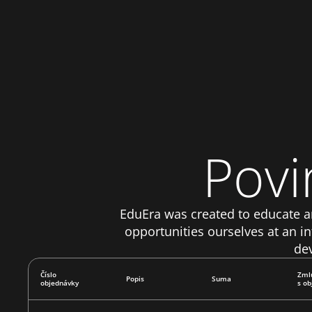
Povi
EduEra was created to educate a
opportunities ourselves at an in
dev
Číslo
Zmlu
Popis
Suma
objednávky
s o