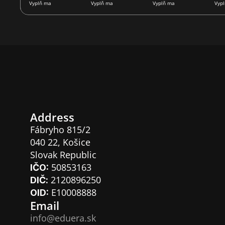
Open Calls
Vyplň ma
Vyplň ma
Vyplň ma
Vyp
Projects
Blog
About Us
Address
Contact
Fábryho 815/2
040 22, Košice
Slovak Republic
For Partners
 50853163
IČO:
 2120896250
DIČ:
 E10008888
OID:
Email
info@eduera.sk