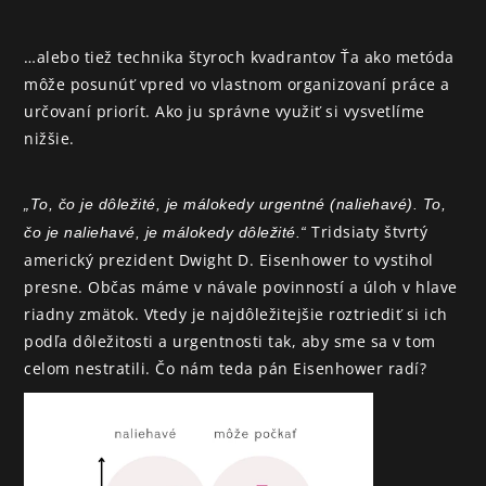
…alebo tiež technika štyroch kvadrantov Ťa ako metóda 
môže posunúť vpred vo vlastnom organizovaní práce a 
určovaní priorít. Ako ju správne využiť si vysvetlíme 
nižšie.
„To, čo je dôležité, je málokedy urgentné (naliehavé). To, 
Tridsiaty štvrtý 
čo je naliehavé, je málokedy dôležité.“ 
americký prezident Dwight D. Eisenhower to vystihol 
presne. Občas máme v návale povinností a úloh v hlave 
riadny zmätok. Vtedy je najdôležitejšie roztriediť si ich 
podľa dôležitosti a urgentnosti tak, aby sme sa v tom 
celom nestratili. Čo nám teda pán Eisenhower radí?