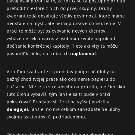
Dávaj však pozor na to, že tok času ťa postupne prinúti 
prehodiť niektoré z nich do prvej skupiny. Druhý 
kvadrant teda obsahuje všetky povinnosti, ktoré máme 
neustále na mysli, ale nemajú časové obmedzenie. V 
práci to môže byť oslovovanie nových klientov, 
vybavenie reklamácie, v osobnom živote napríklad 
dočítanie konkrétnej kapitoly. Tieto aktivity ťa môžu 
posunúť k cieľu, no treba ich 
.
naplánovať
V treťom kvadrante si predstav podporné úlohy na 
bežný chod tvojej práce ako doplnenie papieru do 
tlačiarne. Nie je to síce absolútna priorita, ale čím skôr 
túto úlohu vybavíš, tým ľahšie sa ti bude v práci 
pokračovať. Predstav si, že si na vyššej pozícii a 
 ľahšie, no nie celkom zanedbateľné úlohy 
deleguješ
svojmu asistentovi či podriadenému.
Obsah posledného kvadrantu ideálne obmedz na 