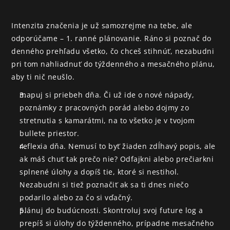
Intenzita značenia je už samozrejme na tebe, ale 
odporúčame – 1. ranné plánovanie. Ráno si poznač do 
denného prehľadu všetko, čo chceš stihnúť, nezabudni 
pri tom nahliadnuť do týždenného a mesačného plánu, 
aby ti nič neušlo.
mapuj si priebeh dňa. Či už ide o nové nápady, 
poznámky z pracovných porád alebo dojmy zo 
stretnutia s kamarátmi, na to všetko je v tvojom 
bullete priestor.
reflexia dňa. Nemusí to byť žiaden zdĺhavý popis, ale 
ak máš chuť tak prečo nie? Odfajkni alebo prečiarkni 
splnené úlohy a dopíš tie, ktoré si nestihol. 
Nezabudni si tiež poznačiť ak sa ti dnes niečo 
podarilo alebo za čo si vďačný.
plánuj do budúcnosti. Skontroluj svoj future log a 
prepíš si úlohy do týždenného, prípadne mesačného 