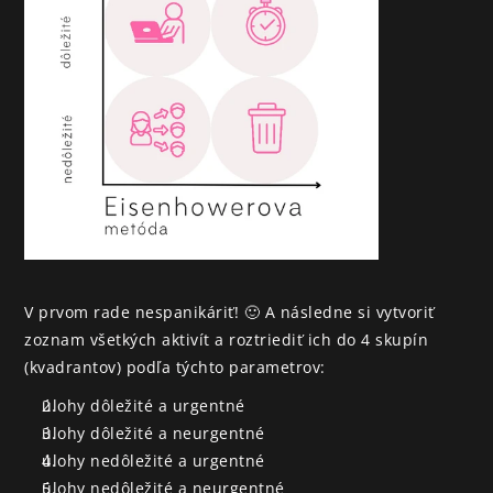
V prvom rade nespanikáriť! 🙂 A následne si vytvoriť 
zoznam všetkých aktivít a roztriediť ich do 4 skupín 
(kvadrantov) podľa týchto parametrov:
úlohy dôležité a urgentné
úlohy dôležité a neurgentné
úlohy nedôležité a urgentné
úlohy nedôležité a neurgentné