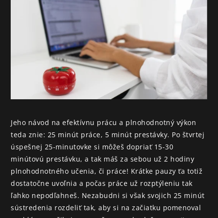
Aktuálne Vysielame
Projekty
EduKnižnica
O nás
Kontakt
Jeho návod na efektívnu prácu a plnohodnotný výkon 
PIF
teda znie: 25 minút práce, 5 minút prestávky. Po štvrtej 
úspešnej 25-minutovke si môžeš dopriať 15-30 
minútovú prestávku, a tak máš za sebou už 2 hodiny 
plnohodnotného učenia, či práce! Krátke pauzy ťa totiž 
dostatočne uvoľnia a počas práce už rozptýleniu tak 
ľahko nepodľahneš. Nezabudni si však svojich 25 minút 
sústredenia rozdeliť tak, aby si na začiatku pomenoval 