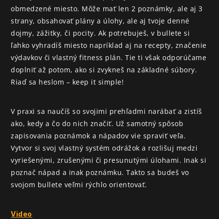
obmedzené miesto. Môže mať len 2 poznámky, ale aj 3 
strany, obsahovať plány a úlohy, ale aj tvoje denné 
dojmy, zážitky, či pocity. Ak potrebuješ, v bullete si 
ľahko vyhradíš miesto napríklad aj na recepty, značenie 
výdavkov či vlastný fitness plán. Tie ti však odporúčame 
doplniť až potom, ako si zvykneš na základné súbory. 
Riaď sa heslom – keep it simple!
V praxi sa naučíš so svojimi prehľadmi narábať a zistíš 
ako, kedy a čo do nich značiť. Už samotný spôsob 
zapisovania poznámok a nápadov vie spraviť veľa. 
Vytvor si svoj vlastný systém odrážok a rozlišuj medzi 
vyriešenými, zrušenými či presunutými úlohami. Inak si 
poznač nápad a inak poznámku. Takto sa budeš vo 
svojom bullete veľmi rýchlo orientovať.
Video