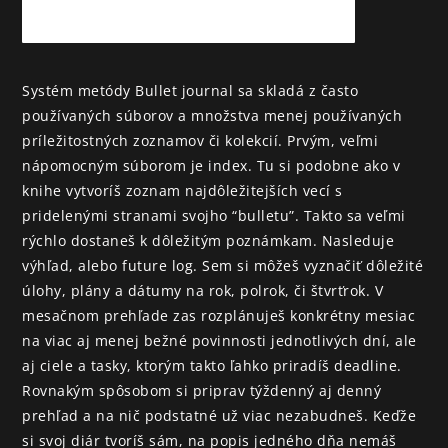
Systém metódy Bullet journal sa skladá z často 
používaných súborov a množstva menej používaných 
príležitostných zoznamov či kolekcií. Prvým, veľmi 
nápomocným súborom je index. Tu si podobne ako v 
knihe vytvoríš zoznam najdôležitejších vecí s 
pridelenými stranami svojho “bulletu”. Takto sa veľmi 
rýchlo dostaneš k dôležitým poznámkam. Nasleduje 
výhľad, alebo future log. Sem si môžeš vyznačiť dôležité 
úlohy, plány a dátumy na rok, polrok, či štvrťrok. V 
mesačnom prehľade zas rozplánuješ konkrétny mesiac 
na viac aj menej bežné povinnosti jednotlivých dní, ale 
aj ciele a tasky, ktorým takto ľahko priradíš deadline. 
Rovnakým spôsobom si priprav týždenný aj denný 
prehľad a na nič podstatné už viac nezabudneš. Keďže 
si svoj diár tvoríš sám, na popis jedného dňa nemáš 