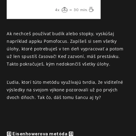
Ak nechceš používať budík alebo stopky, vyskúšaj 
napríklad appku Pomofocus. Zapíšeš si sem všetky 
úlohy, ktoré potrebuješ v ten deň vypracovať a potom 
už len spustíš časovač! Keď zazvoní, máš prestávku. 
Takto pokračuješ, kým nedokončíš všetky úlohy.
Ľudia, ktorí túto metódu využívajú tvrdia, že viditeľné 
výsledky na svojom výkone pozorovali už po prvých 
dvoch dňoch. Tak čo, dáš tomu šancu aj ty?
4️⃣ Eisenhowerova metóda 4️⃣