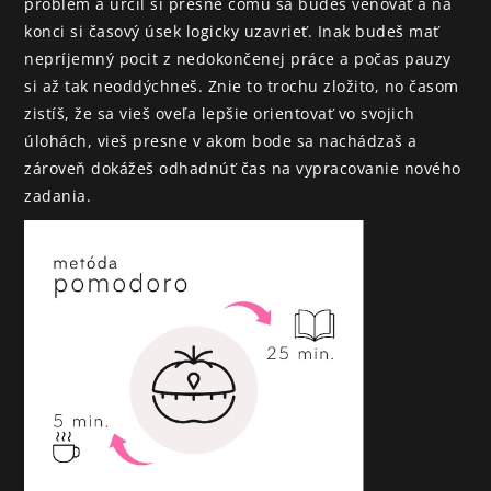
problém a určil si presne čomu sa budeš venovať a na 
konci si časový úsek logicky uzavrieť. Inak budeš mať 
nepríjemný pocit z nedokončenej práce a počas pauzy 
si až tak neoddýchneš. Znie to trochu zložito, no časom 
zistíš, že sa vieš oveľa lepšie orientovať vo svojich 
úlohách, vieš presne v akom bode sa nachádzaš a 
zároveň dokážeš odhadnúť čas na vypracovanie nového 
zadania.