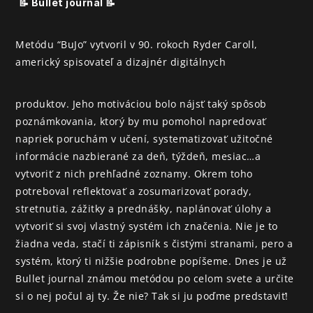
📝 Bullet journal 📝
Metódu “BuJo” vytvoril v 90. rokoch Ryder Caroll, 
americký spisovateľ a dizajnér digitálnych
produktov. Jeho motiváciou bolo nájsť taký spôsob 
poznámkovania, ktorý by mu pomohol napredovať 
napriek poruchám v učení, systematizovať užitočné 
informácie nazbierané za deň, týždeň, mesiac…a 
vytvoriť z nich prehľadné zoznamy. Okrem toho 
potreboval reflektovať a zosumarizovať porady, 
stretnutia, zážitky a prednášky, naplánovať úlohy a 
vytvoriť si svoj vlastný systém ich značenia. Nie je to 
žiadna veda, stačí ti zápisník s čistými stranami, pero a 
systém, ktorý ti nižšie podrobne popíšeme. Dnes je už 
Bullet journal známou metódou po celom svete a určite 
si o nej počul aj ty. Že nie? Tak si ju poďme predstaviť!