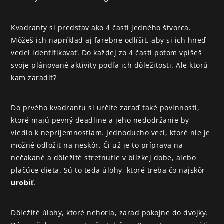
Kvadranty si predstav ako 4 časti jedného štvorca. 
Môžeš ich napríklad aj farebne odlíšiť, aby si ich hneď 
vedel identifikovať. Do každej zo 4 častí potom vpíšeš 
svoje plánované aktivity podľa ich dôležitosti. Ale ktorú 
kam zaradiť?
Do prvého kvadrantu si určite zaraď také povinnosti, 
ktoré majú pevný deadline a jeho nedodržanie by 
viedlo k nepríjemnostiam. Jednoducho veci, ktoré nie je 
možné odložiť na neskôr. Či už je to príprava na 
nečakané a dôležité stretnutie v blízkej dobe, alebo 
plačúce dieťa. Sú to teda úlohy, ktoré treba čo najskôr 
.
urobiť
Dôležité úlohy, ktoré nehoria, zaraď pokojne do dvojky. 