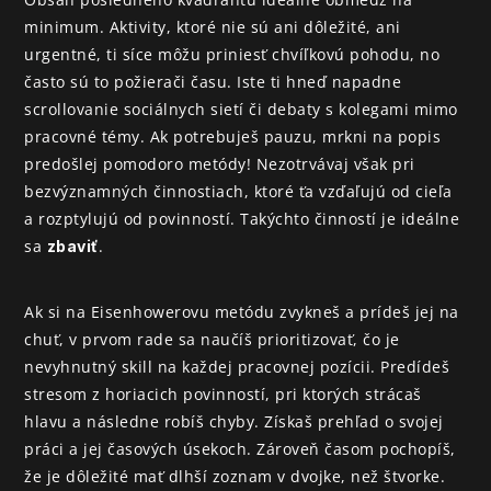
minimum. Aktivity, ktoré nie sú ani dôležité, ani 
urgentné, ti síce môžu priniesť chvíľkovú pohodu, no 
často sú to požierači času. Iste ti hneď napadne 
scrollovanie sociálnych sietí či debaty s kolegami mimo 
pracovné témy. Ak potrebuješ pauzu, mrkni na popis 
predošlej pomodoro metódy! Nezotrvávaj však pri 
bezvýznamných činnostiach, ktoré ťa vzďaľujú od cieľa 
a rozptylujú od povinností. Takýchto činností je ideálne 
sa 
.
zbaviť
Ak si na Eisenhowerovu metódu zvykneš a prídeš jej na 
chuť, v prvom rade sa naučíš prioritizovať, čo je 
nevyhnutný skill na každej pracovnej pozícii. Predídeš 
stresom z horiacich povinností, pri ktorých strácaš 
hlavu a následne robíš chyby. Získaš prehľad o svojej 
práci a jej časových úsekoch. Zároveň časom pochopíš, 
že je dôležité mať dlhší zoznam v dvojke, než štvorke.