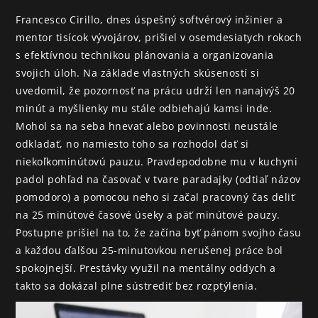
Francesco Cirillo, dnes úspešný softvérový inžinier a 
mentor tisícok vývojárov, prišiel v osemdesiatych rokoch 
s efektívnou technikou plánovania a organizovania 
svojich úloh. Na základe vlastných skúseností si 
uvedomil, že pozornosť na prácu udrží len nanajvýš 20 
minút a myšlienky mu stále odbiehajú kamsi inde. 
Mohol sa na seba hnevať alebo povinnosti neustále 
odkladať, no namiesto toho sa rozhodol dať si 
niekoľkominútovú pauzu. Pravdepodobne mu v kuchyni 
padol pohľad na časovač v tvare paradajky (odtiaľ názov 
pomodoro) a pomocou neho si začal pracovný čas deliť 
na 25 minútové časové úseky a päť minútové pauzy. 
Postupne prišiel na to, že začína byť pánom svojho času 
a každou ďalšou 25-minutovkou nerušenej práce bol 
spokojnejší. Prestávky využil na mentálny oddych a 
takto sa dokázal plne sústrediť bez rozptýlenia.