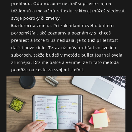
prehľadu. Odporúčame nechať si priestor aj na 
týždennú a mesačnú reflexiu, v ktorej môžeš sledovať 
svoje pokroky či zmeny.
každoročná zmena. Pri zakladaní nového bulletu 
porozmýšľaj, aké zoznamy a poznámky si chceš 
preniesť a ktoré ti už neslúžia. Je to tiež príležitosť 
dať si nové ciele. Teraz už máš prehľad vo svojich 
súboroch, takže budeš v metóde bullet journal oveľa 
zručnejší. Držíme palce a veríme, že ti táto metóda 
pomôže na ceste za svojimi cieľmi.