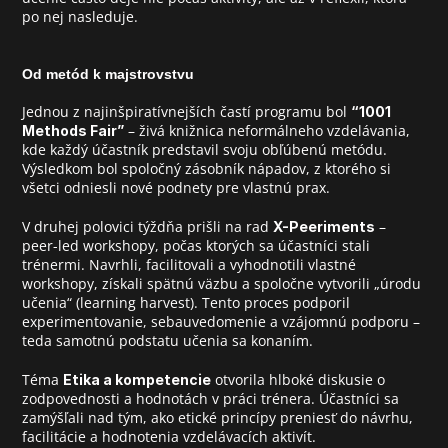
po nej nasleduje.
Od metód k majstrovstvu
Jednou z najinšpiratívnejších častí programu bol 
“1001 
 – živá knižnica neformálneho vzdelávania, 
Methods Fair”
kde každý účastník predstavil svoju obľúbenú metódu. 
Výsledkom bol spoločný zásobník nápadov, z ktorého si 
všetci odniesli nové podnety pre vlastnú prax.
V druhej polovici týždňa prišli na rad 
 – 
X-Peeriments
peer-led workshopy, počas ktorých sa účastníci stali 
trénermi. Navrhli, facilitovali a vyhodnotili vlastné 
workshopy, získali spätnú väzbu a spoločne vytvorili „úrodu 
Aktuálne Vysielame
učenia“ (learning harvest). Tento proces podporil 
experimentovanie, sebauvedomenie a vzájomnú podporu – 
teda samotnú podstatu učenia sa konaním.
Projekty
Téma 
 otvorila hlboké diskusie o 
Etika a kompetencie
EduKnižnica
zodpovednosti a hodnotách v práci trénera. Účastníci sa 
zamýšľali nad tým, ako etické princípy preniesť do návrhu, 
O nás
facilitácie a hodnotenia vzdelávacích aktivít.