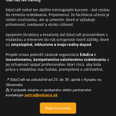
Viac než len tréning
EduCraft nebol len ďalším tréningovým kurzom – bol cestou 
do remesla vzdelávania. Pripomenul, že facilitácia učenia je 
nielen zručnosťou, ale aj umením, ktoré si vyžaduje 
prítomnosť, zvedavosť a etickú citlivosť.
Spojením štruktúry a kreativity dal EduCraft pracovníkom s 
mládežou a trénerom do rúk schopnosti tvoriť zážitky, ktoré 
sú 
.
zmysluplné, inkluzívne a majú reálny dopad
Projekt znovu potvrdil záväzok organizácie 
 k 
EduEra
 a 
inovatívnemu, kompetenčne založenému vzdelávaniu
jej schopnosť spájať profesionálov, ktorí chcú, aby bola 
práca s mládežou viac ľudská, premyslená a udržateľná.
📍 
EduCraft sa uskutočnil od 23. do 30. apríla v Kysaku na 
Slovensku.
📩 
V prípade záujmu o spoluprácu alebo partnerstvo 
petra@eduera.sk
kontaktujte
Prejsť na stránku