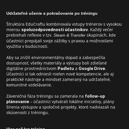
Kontakt
Udržateľné učenie a pokračovanie po tréningu
PIF
Štruktúra EduCraftu kombinovala vstupy trénerov s vysokou 
mierou 
. Každý večer 
spoluzodpovednosti účastníkov
prebiehali reflexie v tzv. 
 skupinách, kde 
Steam & Transfer
účastníci prepájali svoje zážitky s praxou a možnosťami 
využitia v budúcnosti.
Aby sa znížil environmentálny dopad a zabezpečila 
dostupnosť, všetky materiály a výstupy boli zdieľané 
digitálne prostredníctvom 
 a 
. 
Padletu
Google Drive
Účastníci si tak odniesli nielen nové kompetencie, ale aj 
praktické nástroje a mindset zameraný na udržateľné, 
komunitné vzdelávanie.
Záverečná fáza tréningu sa zamerala na 
follow-up 
 – účastníci vytvárali lokálne iniciatívy, plány 
plánovanie
šírenia výstupov a spoločné projekty, ktoré nadviazali na 
skúsenosti z tréningu.