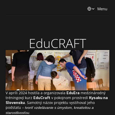
Select Language
Menu
EduCRAFT
V apríli 2024 hostila a organizovala 
 medzinárodný 
EduEra
tréningový kurz 
 v pokojnom prostredí 
EduCraft
Kysaku na 
. Samotný názov projektu vystihoval jeho 
Slovensku
podstatu – 
tvoriť vzdelávanie s úmyslom, kreativitou a 
starostlivosťou.