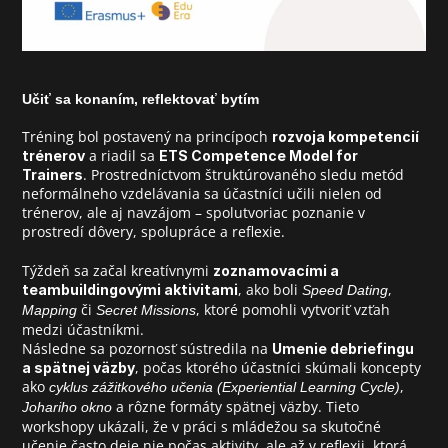
Učiť sa konaním, reflektovať bytím
Tréning bol postavený na princípoch 
rozvoja kompetencií 
 a riadil sa 
trénerov
ETS Competence Model for 
. Prostredníctvom štruktúrovaného sledu metód 
Trainers
neformálneho vzdelávania sa účastníci učili nielen od 
trénerov, ale aj navzájom – spolutvoriac poznanie v 
prostredí dôvery, spolupráce a reflexie.
Týždeň sa začal kreatívnymi 
zoznamovacími a 
, ako boli 
, 
teambuildingovými aktivitami
Speed Dating
 či 
, ktoré pomohli vytvoriť vzťah 
Mapping
Secret Missions
medzi účastníkmi.
Následne sa pozornosť sústredila na 
Umenie debriefingu 
, počas ktorého účastníci skúmali koncepty 
a spätnej väzby
ako 
, 
cyklus zážitkového učenia (Experiential Learning Cycle)
 a rôzne formáty spätnej väzby. Tieto 
Johariho okno
workshopy ukázali, že v práci s mládežou sa skutočné 
učenie často deje nie počas aktivity, ale až v reflexii, ktorá 