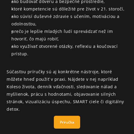
ako budovať dôveru a bezpečné prostredie,
ktoré kompetencie sú dôležité pre život v 21. storočí,
ako súvisí duševné zdravie s učením, motiváciou a 
odolnosťou,
prečo je lepšie mladých ľudí sprevádzať než im 
hovoriť, čo majú robiť,
ako využívať otvorené otázky, reflexiu a koučovací 
Aktuálne Vysielame
prístup.
Projekty
Súčasťou príručky sú aj konkrétne nástroje, ktoré 
EduKnižnica
môžete hneď použiť v praxi. Nájdete v nej napríklad 
Koleso života, denník vďačnosti, sledovanie nálad a 
O nás
myšlienok, prácu s hodnotami, objavovanie silných 
stránok, vizualizáciu úspechu, SMART ciele či digitálny 
Kontakt
detox.
PIF
Príručka