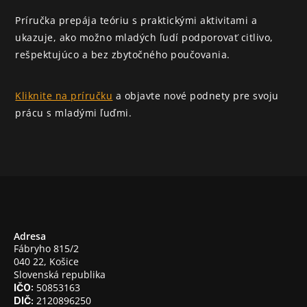
Príručka prepája teóriu s praktickými aktivitami a 
ukazuje, ako možno mladých ľudí podporovať citlivo, 
rešpektujúco a bez zbytočného poučovania.
Kliknite na príručku
 a objavte nové podnety pre svoju 
prácu s mladými ľuďmi.
Adresa
Fábryho 815/2
040 22, Košice
Slovenská republika
 50853163
IČO:
 2120896250
DIČ: